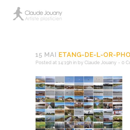
Etang-de
15 MAI
ETANG-DE-L-OR-PH
Posted at 14:19h
in
by
Claude Jouany
0 