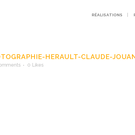
RÉALISATIONS
-l-Or-photographie
Claude-Jouany
OTOGRAPHIE-HERAULT-CLAUDE-JOUA
Comments
0
Likes