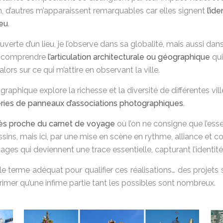
on, d’autres m’apparaissent remarquables car elles signent
l’ide
ieu
.
uverte d’un lieu, je l’observe dans sa globalité, mais aussi da
en comprendre
l’articulation architecturale ou géographique
qui
lors sur ce qui m’attire en observant la ville.
raphique explore la richesse et la diversité de différentes vill
́ries de panneaux d’associations photographiques
.
rès proche du carnet de voyage
où l’on ne consigne que l’ess
ins, mais ici, par une mise en scène en rythme, alliance et c
es qui deviennent une trace essentielle, capturant l’identité 
le terme adéquat pour qualifier ces réalisations… des projets
imer qu’une infime partie tant les possibles sont nombreux.