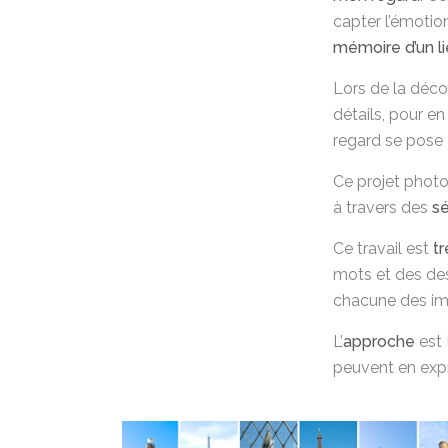
capter l’émoti
mémoire d’un l
Lors de la déco
détails, pour 
regard se pose a
Ce projet photog
à travers des
se
Ce travail est
t
mots et des dess
chacune des imag
L’
approche
est 
peuvent en expr