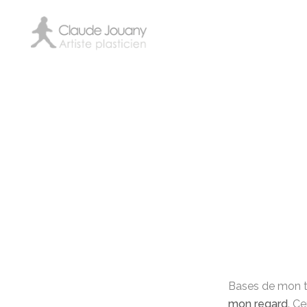
Bases de mon t
mon regard
. Ce