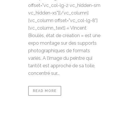
offset="vc_col-lg-2 vc_hidden-sm
vc_hidden-xs"][/vc_column]
[vc_column offset="vc_col-lg-8"]
[vc_column_text] « Vincent
Bioulès, état de création » est une
expo montage sur des supports
photographiques de formats
variés. A l’image du peintre qui
tantôt est approché de sa toile,
concentré sur...
READ MORE