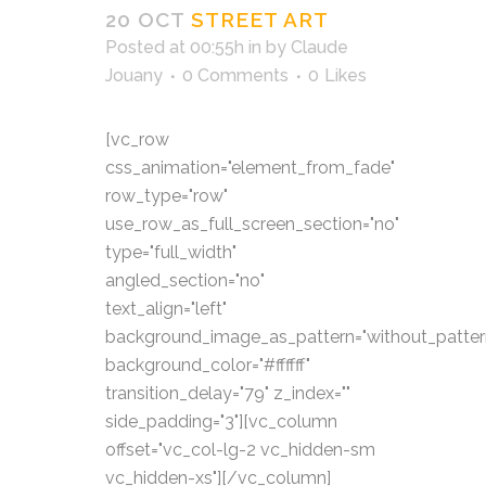
20 OCT
STREET ART
Posted at 00:55h
in
by
Claude
Jouany
0 Comments
0
Likes
[vc_row
css_animation="element_from_fade"
row_type="row"
use_row_as_full_screen_section="no"
type="full_width"
angled_section="no"
text_align="left"
background_image_as_pattern="without_patter
background_color="#ffffff"
transition_delay="79" z_index=""
side_padding="3"][vc_column
offset="vc_col-lg-2 vc_hidden-sm
vc_hidden-xs"][/vc_column]