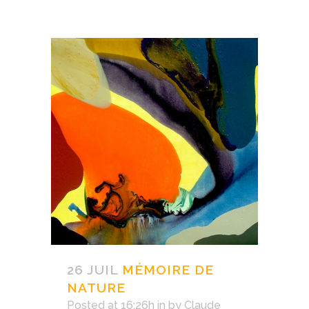
26 JUIL
MÉMOIRE DE
NATURE
Posted at 16:26h
in
by
Claude