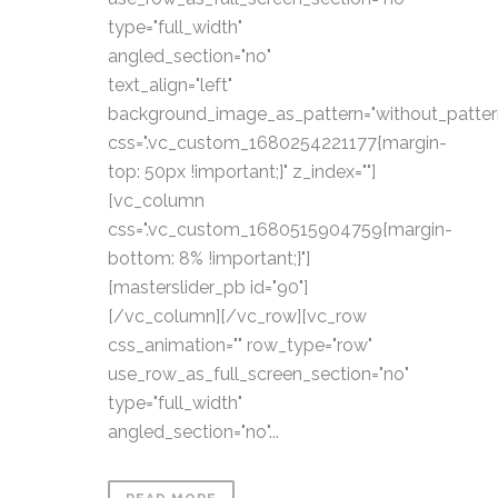
type="full_width"
angled_section="no"
text_align="left"
background_image_as_pattern="without_patter
css=".vc_custom_1680254221177{margin-
top: 50px !important;}" z_index=""]
[vc_column
css=".vc_custom_1680515904759{margin-
bottom: 8% !important;}"]
[masterslider_pb id="90"]
[/vc_column][/vc_row][vc_row
css_animation="" row_type="row"
use_row_as_full_screen_section="no"
type="full_width"
angled_section="no"...