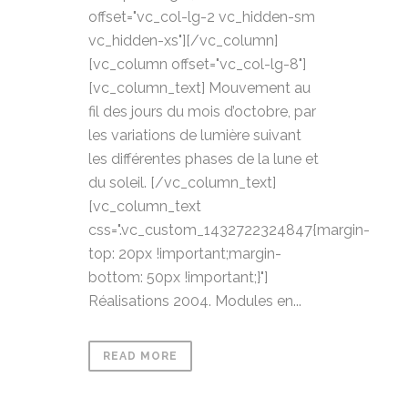
offset="vc_col-lg-2 vc_hidden-sm
vc_hidden-xs"][/vc_column]
[vc_column offset="vc_col-lg-8"]
[vc_column_text] Mouvement au
fil des jours du mois d’octobre, par
les variations de lumière suivant
les différentes phases de la lune et
du soleil. [/vc_column_text]
[vc_column_text
css=".vc_custom_1432722324847{margin-
top: 20px !important;margin-
bottom: 50px !important;}"]
Réalisations 2004. Modules en...
READ MORE