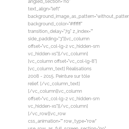
angled_section="no"
text_align="left"
background_image_as_pattern="without_patter
background_color="#ffffff"
transition_delay="79" z_index=""
side_padding="3"][vc_column
offset="vc_col-lg-2 vc_hidden-sm
vc_hidden-xs"][/vc_column]
[vc_column offset="vc_col-lg-8"]
[vc_column_text] Réalisations
2008 - 2015. Peinture sur tôle
relief. [/vc_column_text]
[/vc_column][vc_column
offset="vc_col-lg-2 vc_hidden-sm
vc_hidden-xs"][/vc_column]
[/vc_row][vc_row
css_animation="" row_type="row"
use_row_as_full_screen_section="no"