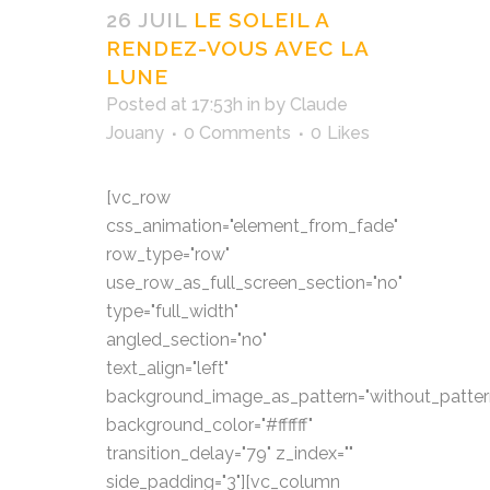
26 JUIL
LE SOLEIL A
RENDEZ-VOUS AVEC LA
LUNE
Posted at 17:53h
in
by
Claude
Jouany
0 Comments
0
Likes
[vc_row
css_animation="element_from_fade"
row_type="row"
use_row_as_full_screen_section="no"
type="full_width"
angled_section="no"
text_align="left"
background_image_as_pattern="without_patter
background_color="#ffffff"
transition_delay="79" z_index=""
side_padding="3"][vc_column