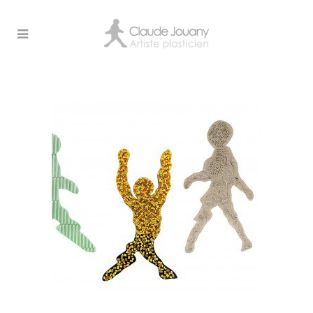
claude-jouany-artiste-
plasticien-sculpture-
en-avant-2